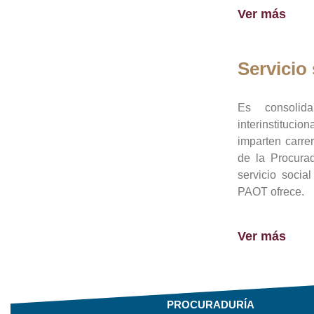
Ver más
Servicio 
Es consolid
interinstituci
imparten carre
de la Procura
servicio socia
PAOT ofrece.
Ver más
PROCURADURÍA