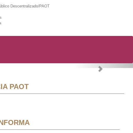
lico Descentralizado/PAOT
s
a
Next
IA PAOT
INFORMA