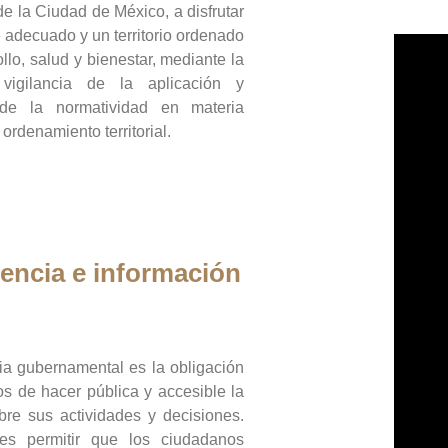
de la Ciudad de México, a disfrutar
 adecuado y un territorio ordenado
llo, salud y bienestar, mediante la
vigilancia de la aplicación y
 de la normatividad en materia
 ordenamiento territorial.
encia e información
ia gubernamental es la obligación
os de hacer pública y accesible la
bre sus actividades y decisiones.
es permitir que los ciudadanos