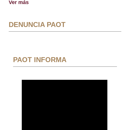
Ver más
DENUNCIA PAOT
PAOT INFORMA