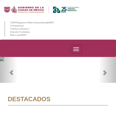
CDMX/Organismo Público Descentralizado/PAOT
Transparencia
Trámites y Servicios
Atención Ciudadana
Web e-mail PAOT
PAOT
Previous
Nex
DESTACADOS