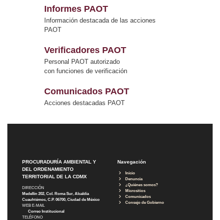
Informes PAOT
Información destacada de las acciones
PAOT
Verificadores PAOT
Personal PAOT autorizado
con funciones de verificación
Comunicados PAOT
Acciones destacadas PAOT
PROCURADURÍA AMBIENTAL Y
Navegación
DEL ORDENAMIENTO
Inicio
TERRITORIAL DE LA CDMX
Denuncia
¿Quiénes somos?
DIRECCIÓN
Micrositios
Medellín 202, Col. Roma Sur, Alcaldía
Comunicados
Cuauhtémoc, C.P. 06700, Ciudad de México
Consejo de Gobierno
WEB E-MAIL
Correo Institucional
TELÉFONO