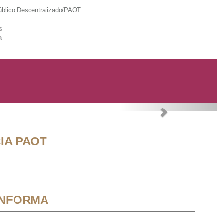
lico Descentralizado/PAOT
s
a
Next
IA PAOT
INFORMA