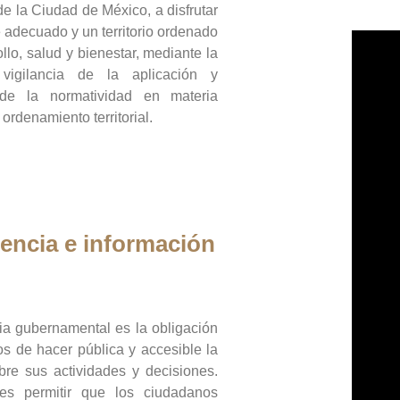
de la Ciudad de México, a disfrutar
 adecuado y un territorio ordenado
llo, salud y bienestar, mediante la
vigilancia de la aplicación y
 de la normatividad en materia
 ordenamiento territorial.
encia e información
ia gubernamental es la obligación
os de hacer pública y accesible la
bre sus actividades y decisiones.
es permitir que los ciudadanos