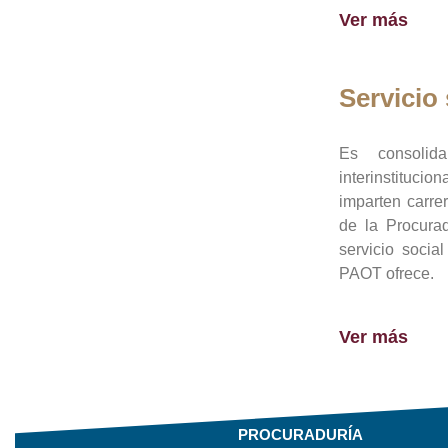
Ver más
Servicio 
Es consolid
interinstituci
imparten carre
de la Procura
servicio socia
PAOT ofrece.
Ver más
PROCURADURÍA