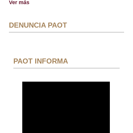
Ver más
DENUNCIA PAOT
PAOT INFORMA