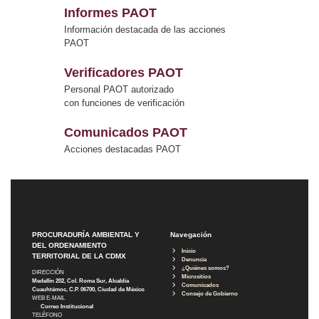
Informes PAOT
Información destacada de las acciones
PAOT
Verificadores PAOT
Personal PAOT autorizado
con funciones de verificación
Comunicados PAOT
Acciones destacadas PAOT
PROCURADURÍA AMBIENTAL Y
Navegación
DEL ORDENAMIENTO
Inicio
TERRITORIAL DE LA CDMX
Denuncia
¿Quiénes somos?
DIRECCIÓN
Micrositios
Medellín 202, Col. Roma Sur, Alcaldía
Comunicados
Cuauhtémoc, C.P. 06700, Ciudad de México
Consejo de Gobierno
WEB E-MAIL
Correo Institucional
TELÉFONO