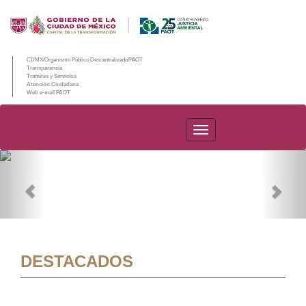
CDMX/Organismo Público Descentralizado/PAOT
Transparencia
Trámites y Servicios
Atención Ciudadana
Web e-mail PAOT
PAOT
Previous
Nex
DESTACADOS