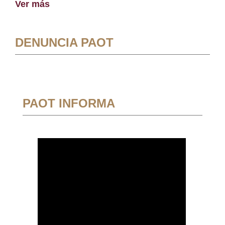
Ver más
DENUNCIA PAOT
PAOT INFORMA