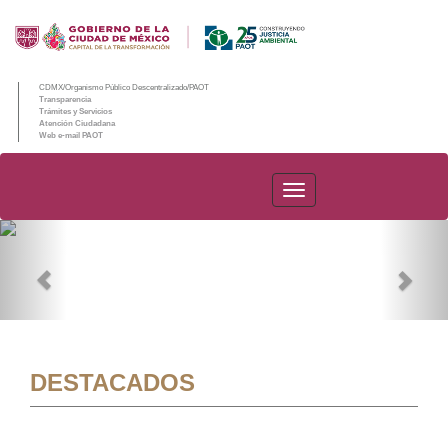
CDMX/Organismo Público Descentralizado/PAOT
Transparencia
Trámites y Servicios
Atención Ciudadana
Web e-mail PAOT
PAOT
Previous
Nex
DESTACADOS