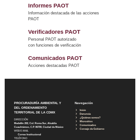
Informes PAOT
Información destacada de las acciones
PAOT
Verificadores PAOT
Personal PAOT autorizado
con funciones de verificación
Comunicados PAOT
Acciones destacadas PAOT
PROCURADURÍA AMBIENTAL Y
Navegación
DEL ORDENAMIENTO
Inicio
TERRITORIAL DE LA CDMX
Denuncia
¿Quiénes somos?
DIRECCIÓN
Micrositios
Medellín 202, Col. Roma Sur, Alcaldía
Comunicados
Cuauhtémoc, C.P. 06700, Ciudad de México
Consejo de Gobierno
WEB E-MAIL
Correo Institucional
TELÉFONO