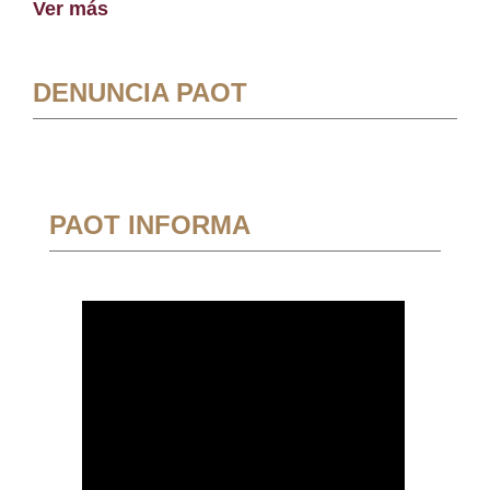
Ver más
DENUNCIA PAOT
PAOT INFORMA