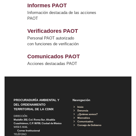
Informes PAOT
Información destacada de las acciones
PAOT
Verificadores PAOT
Personal PAOT autorizado
con funciones de verificación
Comunicados PAOT
Acciones destacadas PAOT
PROCURADURÍA AMBIENTAL Y
Navegación
DEL ORDENAMIENTO
Inicio
TERRITORIAL DE LA CDMX
Denuncia
¿Quiénes somos?
DIRECCIÓN
Micrositios
Medellín 202, Col. Roma Sur, Alcaldía
Comunicados
Cuauhtémoc, C.P. 06700, Ciudad de México
Consejo de Gobierno
WEB E-MAIL
Correo Institucional
TELÉFONO