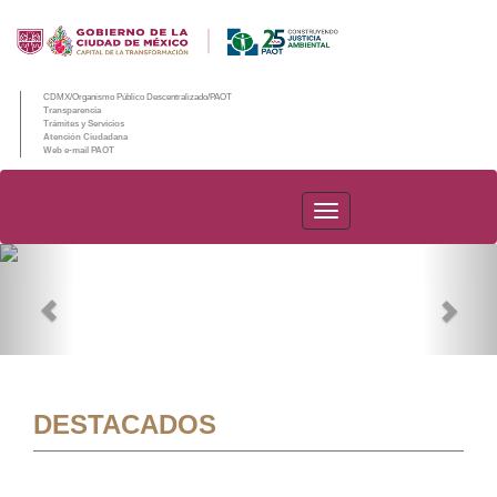
CDMX/Organismo Público Descentralizado/PAOT
Transparencia
Trámites y Servicios
Atención Ciudadana
Web e-mail PAOT
PAOT
Previous
Nex
DESTACADOS