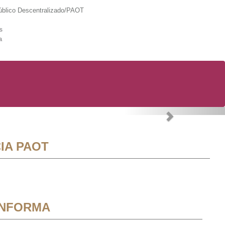
lico Descentralizado/PAOT
s
a
Next
IA PAOT
INFORMA