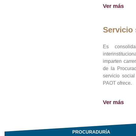
Ver más
Servicio 
Es consolid
interinstituci
imparten carre
de la Procura
servicio socia
PAOT ofrece.
Ver más
PROCURADURÍA