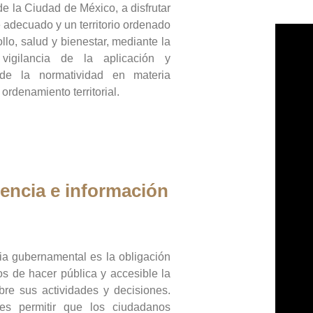
de la Ciudad de México, a disfrutar
 adecuado y un territorio ordenado
llo, salud y bienestar, mediante la
vigilancia de la aplicación y
 de la normatividad en materia
 ordenamiento territorial.
encia e información
ia gubernamental es la obligación
os de hacer pública y accesible la
bre sus actividades y decisiones.
es permitir que los ciudadanos