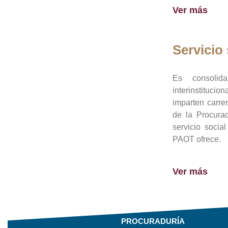
Ver más
Servicio 
Es consolid
interinstituci
imparten carre
de la Procura
servicio socia
PAOT ofrece.
Ver más
PROCURADURÍA