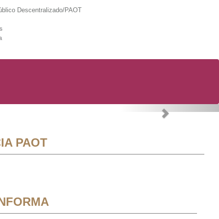
lico Descentralizado/PAOT
s
a
Next
IA PAOT
INFORMA