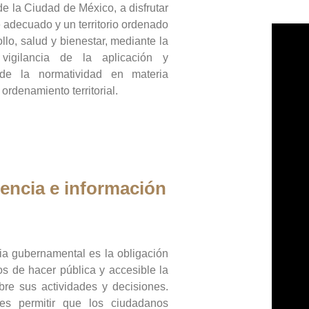
de la Ciudad de México, a disfrutar
 adecuado y un territorio ordenado
llo, salud y bienestar, mediante la
vigilancia de la aplicación y
 de la normatividad en materia
 ordenamiento territorial.
encia e información
ia gubernamental es la obligación
os de hacer pública y accesible la
bre sus actividades y decisiones.
es permitir que los ciudadanos