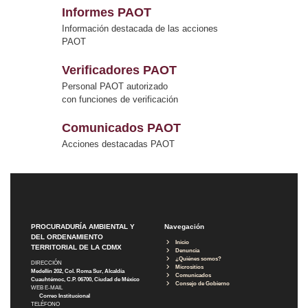
Informes PAOT
Información destacada de las acciones
PAOT
Verificadores PAOT
Personal PAOT autorizado
con funciones de verificación
Comunicados PAOT
Acciones destacadas PAOT
PROCURADURÍA AMBIENTAL Y
Navegación
DEL ORDENAMIENTO
Inicio
TERRITORIAL DE LA CDMX
Denuncia
¿Quiénes somos?
DIRECCIÓN
Micrositios
Medellín 202, Col. Roma Sur, Alcaldía
Comunicados
Cuauhtémoc, C.P. 06700, Ciudad de México
Consejo de Gobierno
WEB E-MAIL
Correo Institucional
TELÉFONO