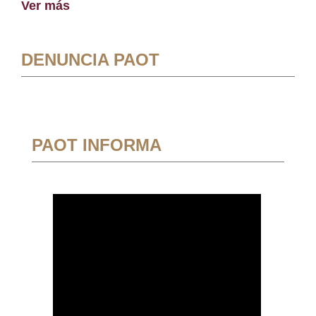
Ver más
DENUNCIA PAOT
PAOT INFORMA