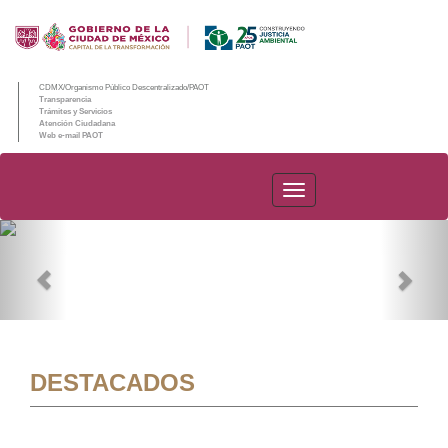
CDMX/Organismo Público Descentralizado/PAOT
Transparencia
Trámites y Servicios
Atención Ciudadana
Web e-mail PAOT
PAOT
Previous
Nex
DESTACADOS