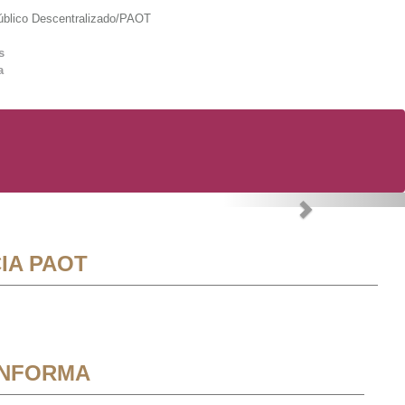
lico Descentralizado/PAOT
s
a
Next
IA PAOT
INFORMA