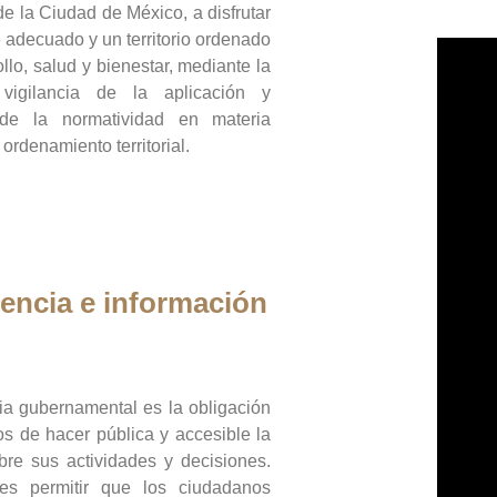
de la Ciudad de México, a disfrutar
 adecuado y un territorio ordenado
llo, salud y bienestar, mediante la
vigilancia de la aplicación y
 de la normatividad en materia
 ordenamiento territorial.
encia e información
ia gubernamental es la obligación
os de hacer pública y accesible la
bre sus actividades y decisiones.
es permitir que los ciudadanos