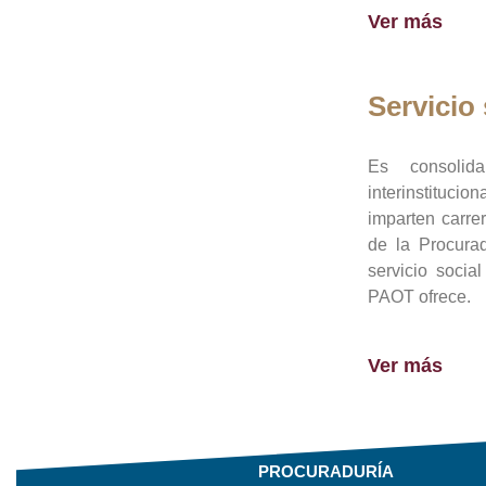
Ver más
Servicio 
Es consolid
interinstituci
imparten carre
de la Procura
servicio socia
PAOT ofrece.
Ver más
PROCURADURÍA