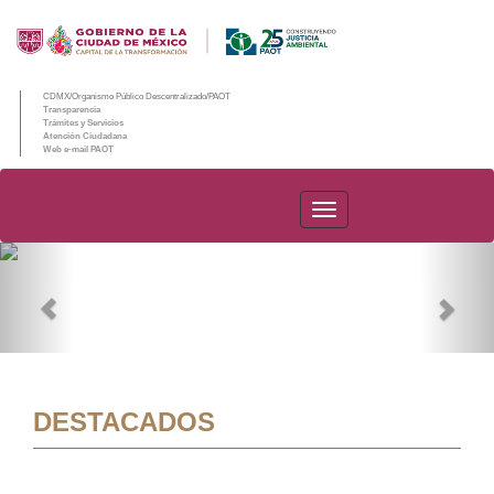
CDMX/Organismo Público Descentralizado/PAOT
Transparencia
Trámites y Servicios
Atención Ciudadana
Web e-mail PAOT
PAOT
Previous
Nex
DESTACADOS