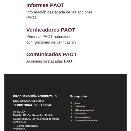
Informes PAOT
Información destacada de las acciones
PAOT
Verificadores PAOT
Personal PAOT autorizado
con funciones de verificación
Comunicados PAOT
Acciones destacadas PAOT
PROCURADURÍA AMBIENTAL Y
Navegación
DEL ORDENAMIENTO
Inicio
TERRITORIAL DE LA CDMX
Denuncia
¿Quiénes somos?
DIRECCIÓN
Micrositios
Medellín 202, Col. Roma Sur, Alcaldía
Comunicados
Cuauhtémoc, C.P. 06700, Ciudad de México
Consejo de Gobierno
WEB E-MAIL
Correo Institucional
TELÉFONO