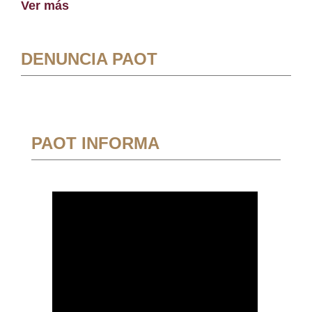
Ver más
DENUNCIA PAOT
PAOT INFORMA