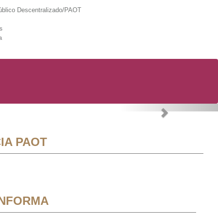
lico Descentralizado/PAOT
s
a
Next
IA PAOT
INFORMA