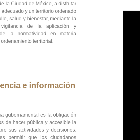
de la Ciudad de México, a disfrutar
 adecuado y un territorio ordenado
llo, salud y bienestar, mediante la
vigilancia de la aplicación y
 de la normatividad en materia
 ordenamiento territorial.
encia e información
ia gubernamental es la obligación
os de hacer pública y accesible la
bre sus actividades y decisiones.
es permitir que los ciudadanos