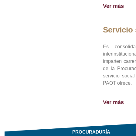
Ver más
Servicio 
Es consolid
interinstituci
imparten carre
de la Procura
servicio socia
PAOT ofrece.
Ver más
PROCURADURÍA