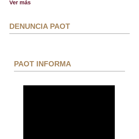
Ver más
DENUNCIA PAOT
PAOT INFORMA