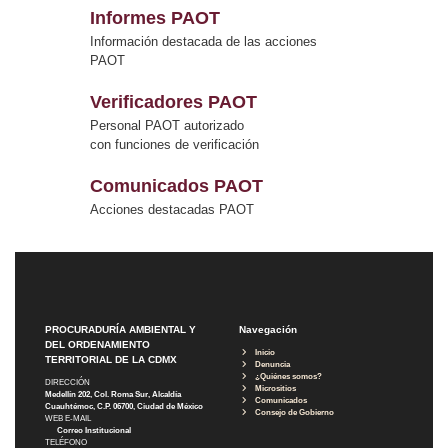
Informes PAOT
Información destacada de las acciones
PAOT
Verificadores PAOT
Personal PAOT autorizado
con funciones de verificación
Comunicados PAOT
Acciones destacadas PAOT
PROCURADURÍA AMBIENTAL Y
Navegación
DEL ORDENAMIENTO
Inicio
TERRITORIAL DE LA CDMX
Denuncia
¿Quiénes somos?
DIRECCIÓN
Micrositios
Medellín 202, Col. Roma Sur, Alcaldía
Comunicados
Cuauhtémoc, C.P. 06700, Ciudad de México
Consejo de Gobierno
WEB E-MAIL
Correo Institucional
TELÉFONO