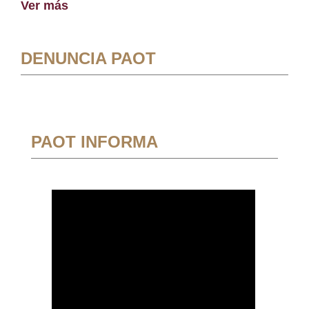
Ver más
DENUNCIA PAOT
PAOT INFORMA