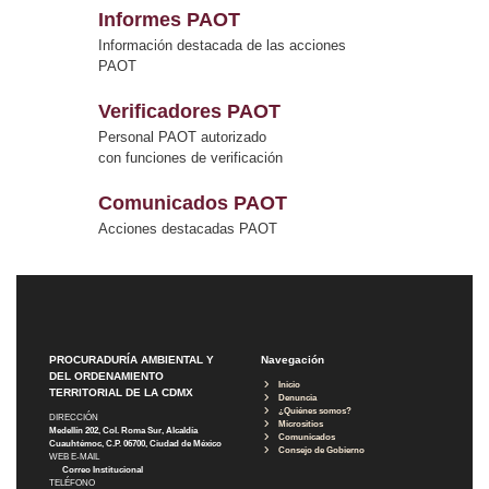
Informes PAOT
Información destacada de las acciones
PAOT
Verificadores PAOT
Personal PAOT autorizado
con funciones de verificación
Comunicados PAOT
Acciones destacadas PAOT
PROCURADURÍA AMBIENTAL Y
Navegación
DEL ORDENAMIENTO
Inicio
TERRITORIAL DE LA CDMX
Denuncia
¿Quiénes somos?
DIRECCIÓN
Micrositios
Medellín 202, Col. Roma Sur, Alcaldía
Comunicados
Cuauhtémoc, C.P. 06700, Ciudad de México
Consejo de Gobierno
WEB E-MAIL
Correo Institucional
TELÉFONO