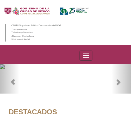
CDMX/Organismo Público Descentralizado/PAOT
Transparencia
Trámites y Servicios
Atención Ciudadana
Web e-mail PAOT
PAOT
Previous
Nex
DESTACADOS