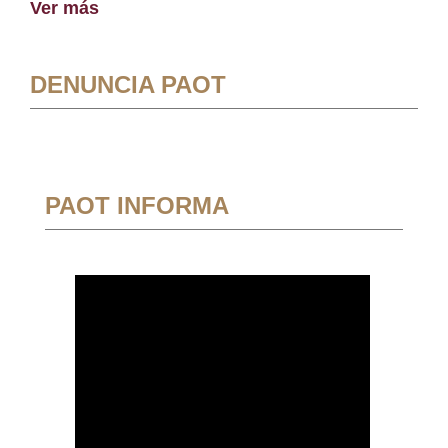
Ver más
DENUNCIA PAOT
PAOT INFORMA