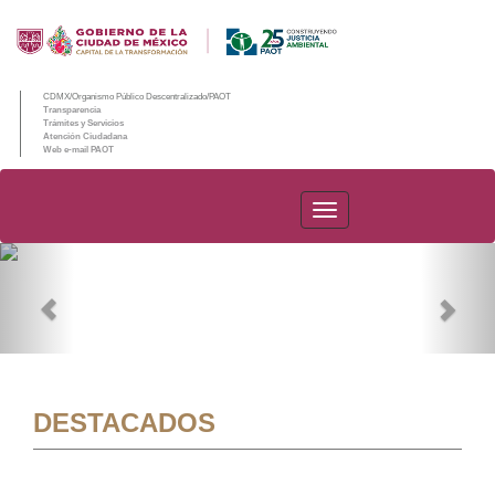
CDMX/Organismo Público Descentralizado/PAOT
Transparencia
Trámites y Servicios
Atención Ciudadana
Web e-mail PAOT
PAOT
Previous
Nex
DESTACADOS