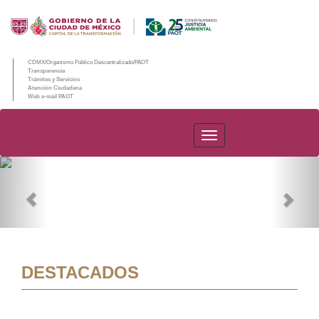
CDMX/Organismo Público Descentralizado/PAOT
Transparencia
Trámites y Servicios
Atención Ciudadana
Web e-mail PAOT
PAOT
Previous
Nex
DESTACADOS