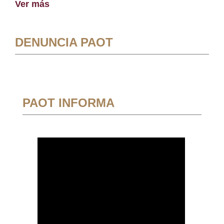
Ver más
DENUNCIA PAOT
PAOT INFORMA