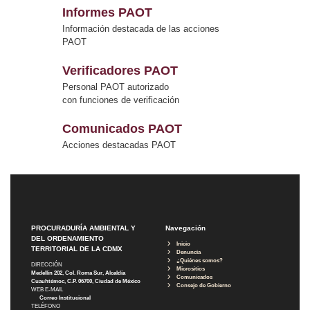
Informes PAOT
Información destacada de las acciones
PAOT
Verificadores PAOT
Personal PAOT autorizado
con funciones de verificación
Comunicados PAOT
Acciones destacadas PAOT
PROCURADURÍA AMBIENTAL Y
Navegación
DEL ORDENAMIENTO
Inicio
TERRITORIAL DE LA CDMX
Denuncia
¿Quiénes somos?
DIRECCIÓN
Micrositios
Medellín 202, Col. Roma Sur, Alcaldía
Comunicados
Cuauhtémoc, C.P. 06700, Ciudad de México
Consejo de Gobierno
WEB E-MAIL
Correo Institucional
TELÉFONO