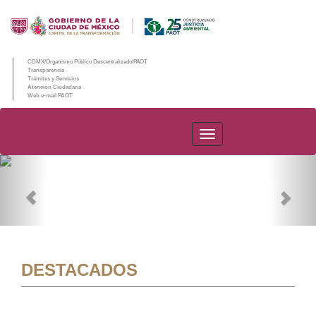
CDMX/Organismo Público Descentralizado/PAOT
Transparencia
Trámites y Servicios
Atención Ciudadana
Web e-mail PAOT
PAOT
Previous
Nex
DESTACADOS