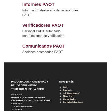
Informes PAOT
Información destacada de las acciones
PAOT
Verificadores PAOT
Personal PAOT autorizado
con funciones de verificación
Comunicados PAOT
Acciones destacadas PAOT
PROCURADURÍA AMBIENTAL Y
Navegación
DEL ORDENAMIENTO
Inicio
TERRITORIAL DE LA CDMX
Denuncia
¿Quiénes somos?
DIRECCIÓN
Micrositios
Medellín 202, Col. Roma Sur, Alcaldía
Comunicados
Cuauhtémoc, C.P. 06700, Ciudad de México
Consejo de Gobierno
WEB E-MAIL
Correo Institucional
TELÉFONO