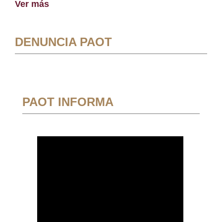
Ver más
DENUNCIA PAOT
PAOT INFORMA