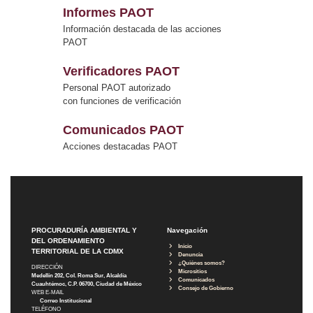
Informes PAOT
Información destacada de las acciones
PAOT
Verificadores PAOT
Personal PAOT autorizado
con funciones de verificación
Comunicados PAOT
Acciones destacadas PAOT
PROCURADURÍA AMBIENTAL Y
Navegación
DEL ORDENAMIENTO
Inicio
TERRITORIAL DE LA CDMX
Denuncia
¿Quiénes somos?
DIRECCIÓN
Micrositios
Medellín 202, Col. Roma Sur, Alcaldía
Comunicados
Cuauhtémoc, C.P. 06700, Ciudad de México
Consejo de Gobierno
WEB E-MAIL
Correo Institucional
TELÉFONO