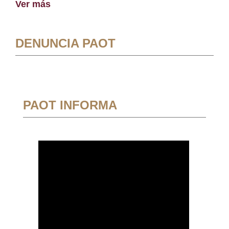
Ver más
DENUNCIA PAOT
PAOT INFORMA