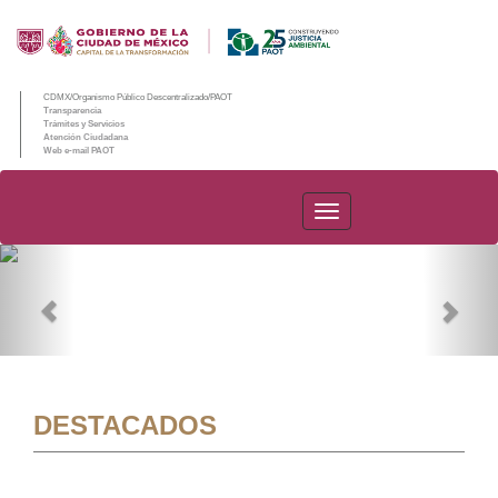
CDMX/Organismo Público Descentralizado/PAOT
Transparencia
Trámites y Servicios
Atención Ciudadana
Web e-mail PAOT
PAOT
Previous
Nex
DESTACADOS