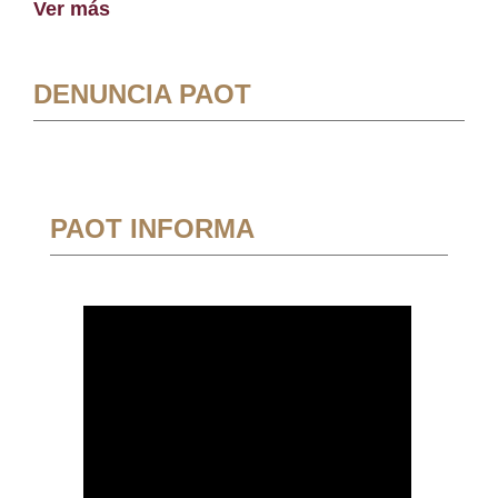
Ver más
DENUNCIA PAOT
PAOT INFORMA