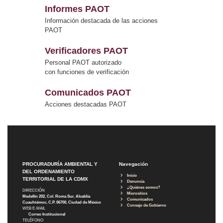
Informes PAOT
Información destacada de las acciones
PAOT
Verificadores PAOT
Personal PAOT autorizado
con funciones de verificación
Comunicados PAOT
Acciones destacadas PAOT
PROCURADURÍA AMBIENTAL Y
Navegación
DEL ORDENAMIENTO
Inicio
TERRITORIAL DE LA CDMX
Denuncia
¿Quiénes somos?
DIRECCIÓN
Micrositios
Medellín 202, Col. Roma Sur, Alcaldía
Comunicados
Cuauhtémoc, C.P. 06700, Ciudad de México
Consejo de Gobierno
WEB E-MAIL
Correo Institucional
TELÉFONO