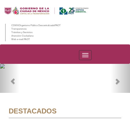
CDMX/Organismo Público Descentralizado/PAOT
Transparencia
Trámites y Servicios
Atención Ciudadana
Web e-mail PAOT
PAOT
Previous
Nex
DESTACADOS