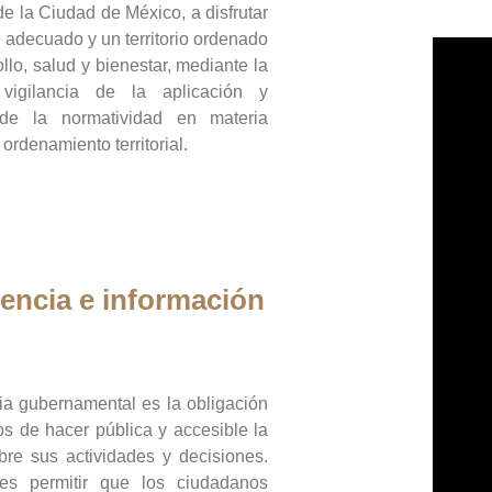
de la Ciudad de México, a disfrutar
 adecuado y un territorio ordenado
llo, salud y bienestar, mediante la
vigilancia de la aplicación y
 de la normatividad en materia
 ordenamiento territorial.
encia e información
ia gubernamental es la obligación
os de hacer pública y accesible la
bre sus actividades y decisiones.
es permitir que los ciudadanos