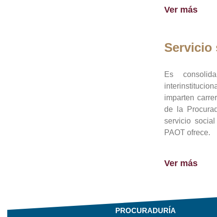
Ver más
Servicio 
Es consolid
interinstituci
imparten carre
de la Procura
servicio socia
PAOT ofrece.
Ver más
PROCURADURÍA