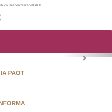
lico Descentralizado/PAOT
s
a
Next
IA PAOT
INFORMA