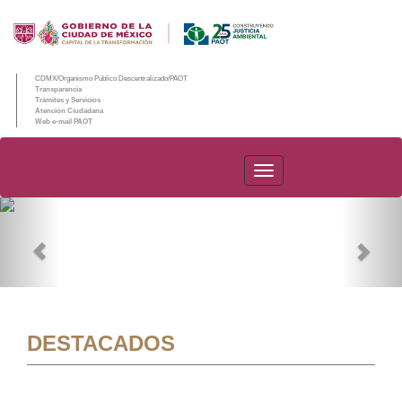
CDMX/Organismo Público Descentralizado/PAOT
Transparencia
Trámites y Servicios
Atención Ciudadana
Web e-mail PAOT
PAOT
Previous
Nex
DESTACADOS