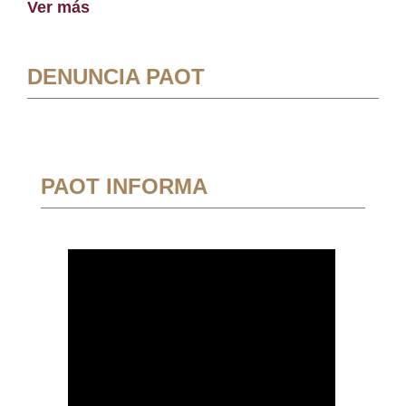
Ver más
DENUNCIA PAOT
PAOT INFORMA