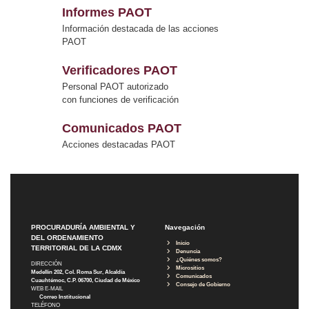
Informes PAOT
Información destacada de las acciones
PAOT
Verificadores PAOT
Personal PAOT autorizado
con funciones de verificación
Comunicados PAOT
Acciones destacadas PAOT
PROCURADURÍA AMBIENTAL Y
Navegación
DEL ORDENAMIENTO
Inicio
TERRITORIAL DE LA CDMX
Denuncia
¿Quiénes somos?
DIRECCIÓN
Micrositios
Medellín 202, Col. Roma Sur, Alcaldía
Comunicados
Cuauhtémoc, C.P. 06700, Ciudad de México
Consejo de Gobierno
WEB E-MAIL
Correo Institucional
TELÉFONO