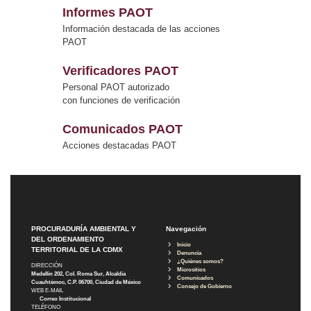
Informes PAOT
Información destacada de las acciones
PAOT
Verificadores PAOT
Personal PAOT autorizado
con funciones de verificación
Comunicados PAOT
Acciones destacadas PAOT
PROCURADURÍA AMBIENTAL Y
Navegación
DEL ORDENAMIENTO
Inicio
TERRITORIAL DE LA CDMX
Denuncia
¿Quiénes somos?
DIRECCIÓN
Micrositios
Medellín 202, Col. Roma Sur, Alcaldía
Comunicados
Cuauhtémoc, C.P. 06700, Ciudad de México
Consejo de Gobierno
WEB E-MAIL
Correo Institucional
TELÉFONO