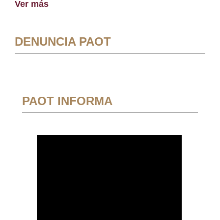
Ver más
DENUNCIA PAOT
PAOT INFORMA