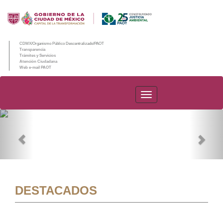
CDMX/Organismo Público Descentralizado/PAOT
Transparencia
Trámites y Servicios
Atención Ciudadana
Web e-mail PAOT
PAOT
Previous
Nex
DESTACADOS