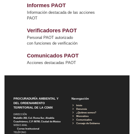
Informes PAOT
Información destacada de las acciones
PAOT
Verificadores PAOT
Personal PAOT autorizado
con funciones de verificación
Comunicados PAOT
Acciones destacadas PAOT
PROCURADURÍA AMBIENTAL Y
Navegación
DEL ORDENAMIENTO
Inicio
TERRITORIAL DE LA CDMX
Denuncia
¿Quiénes somos?
DIRECCIÓN
Micrositios
Medellín 202, Col. Roma Sur, Alcaldía
Comunicados
Cuauhtémoc, C.P. 06700, Ciudad de México
Consejo de Gobierno
WEB E-MAIL
Correo Institucional
TELÉFONO