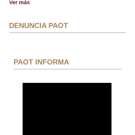
Ver más
DENUNCIA PAOT
PAOT INFORMA