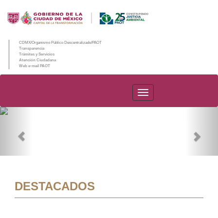
CDMX/Organismo Público Descentralizado/PAOT
Transparencia
Trámites y Servicios
Atención Ciudadana
Web e-mail PAOT
PAOT
Previous
Nex
DESTACADOS