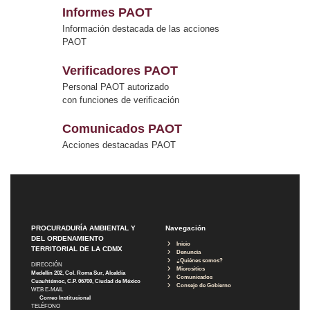
Informes PAOT
Información destacada de las acciones
PAOT
Verificadores PAOT
Personal PAOT autorizado
con funciones de verificación
Comunicados PAOT
Acciones destacadas PAOT
PROCURADURÍA AMBIENTAL Y
Navegación
DEL ORDENAMIENTO
Inicio
TERRITORIAL DE LA CDMX
Denuncia
¿Quiénes somos?
DIRECCIÓN
Micrositios
Medellín 202, Col. Roma Sur, Alcaldía
Comunicados
Cuauhtémoc, C.P. 06700, Ciudad de México
Consejo de Gobierno
WEB E-MAIL
Correo Institucional
TELÉFONO