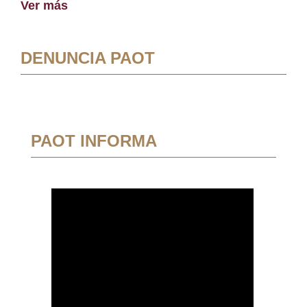
Ver más
DENUNCIA PAOT
PAOT INFORMA