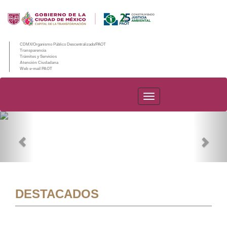
CDMX/Organismo Público Descentralizado/PAOT
Transparencia
Trámites y Servicios
Atención Ciudadana
Web e-mail PAOT
PAOT
Previous
Nex
DESTACADOS