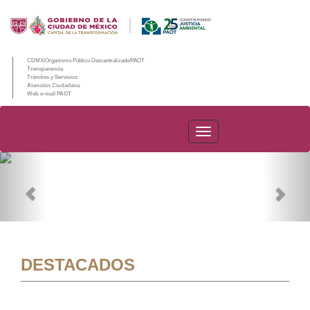
CDMX/Organismo Público Descentralizado/PAOT
Transparencia
Trámites y Servicios
Atención Ciudadana
Web e-mail PAOT
PAOT
Previous
Nex
DESTACADOS