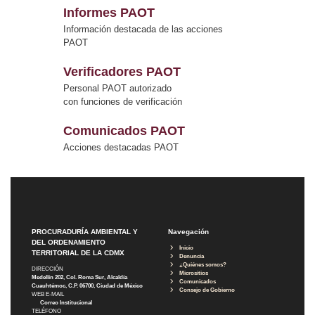
Informes PAOT
Información destacada de las acciones
PAOT
Verificadores PAOT
Personal PAOT autorizado
con funciones de verificación
Comunicados PAOT
Acciones destacadas PAOT
PROCURADURÍA AMBIENTAL Y
Navegación
DEL ORDENAMIENTO
Inicio
TERRITORIAL DE LA CDMX
Denuncia
¿Quiénes somos?
DIRECCIÓN
Micrositios
Medellín 202, Col. Roma Sur, Alcaldía
Comunicados
Cuauhtémoc, C.P. 06700, Ciudad de México
Consejo de Gobierno
WEB E-MAIL
Correo Institucional
TELÉFONO