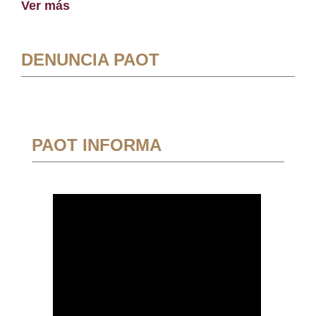
Ver más
DENUNCIA PAOT
PAOT INFORMA