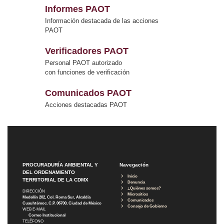
Informes PAOT
Información destacada de las acciones
PAOT
Verificadores PAOT
Personal PAOT autorizado
con funciones de verificación
Comunicados PAOT
Acciones destacadas PAOT
PROCURADURÍA AMBIENTAL Y
Navegación
DEL ORDENAMIENTO
Inicio
TERRITORIAL DE LA CDMX
Denuncia
¿Quiénes somos?
DIRECCIÓN
Micrositios
Medellín 202, Col. Roma Sur, Alcaldía
Comunicados
Cuauhtémoc, C.P. 06700, Ciudad de México
Consejo de Gobierno
WEB E-MAIL
Correo Institucional
TELÉFONO