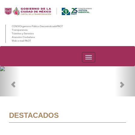
CDMX/Organismo Público Descentralizado/PAOT
Transparencia
Trámites y Servicios
Atención Ciudadana
Web e-mail PAOT
PAOT
Previous
Nex
DESTACADOS