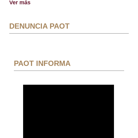
Ver más
DENUNCIA PAOT
PAOT INFORMA