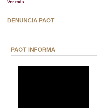
Ver más
DENUNCIA PAOT
PAOT INFORMA