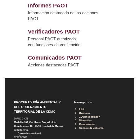
Informes PAOT
Información destacada de las acciones
PAOT
Verificadores PAOT
Personal PAOT autorizado
con funciones de verificación
Comunicados PAOT
Acciones destacadas PAOT
PROCURADURÍA AMBIENTAL Y
Navegación
DEL ORDENAMIENTO
Inicio
TERRITORIAL DE LA CDMX
Denuncia
¿Quiénes somos?
DIRECCIÓN
Micrositios
Medellín 202, Col. Roma Sur, Alcaldía
Comunicados
Cuauhtémoc, C.P. 06700, Ciudad de México
Consejo de Gobierno
WEB E-MAIL
Correo Institucional
TELÉFONO