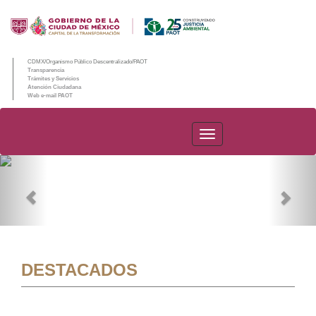
CDMX/Organismo Público Descentralizado/PAOT
Transparencia
Trámites y Servicios
Atención Ciudadana
Web e-mail PAOT
PAOT
Previous
Nex
DESTACADOS