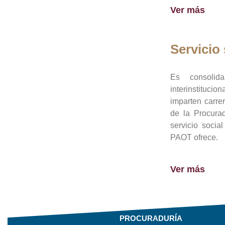
Ver más
Servicio 
Es consolid
interinstituci
imparten carre
de la Procura
servicio socia
PAOT ofrece.
Ver más
PROCURADURÍA