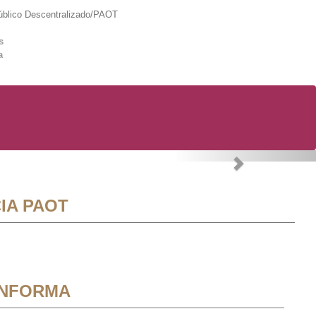
lico Descentralizado/PAOT
s
a
Next
IA PAOT
INFORMA