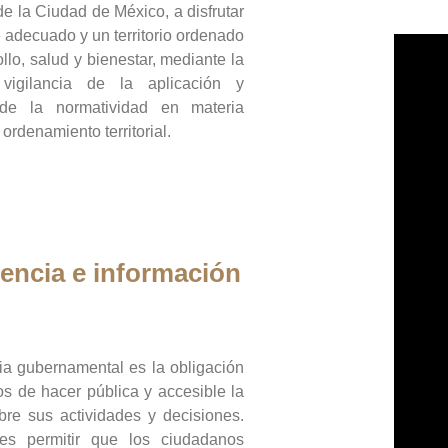
de la Ciudad de México, a disfrutar
 adecuado y un territorio ordenado
llo, salud y bienestar, mediante la
vigilancia de la aplicación y
 de la normatividad en materia
 ordenamiento territorial.
encia e información
ia gubernamental es la obligación
os de hacer pública y accesible la
bre sus actividades y decisiones.
es permitir que los ciudadanos