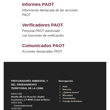
Informes PAOT
Información destacada de las acciones
PAOT
Verificadores PAOT
Personal PAOT autorizado
con funciones de verificación
Comunicados PAOT
Acciones destacadas PAOT
PROCURADURÍA AMBIENTAL Y
Navegación
DEL ORDENAMIENTO
Inicio
TERRITORIAL DE LA CDMX
Denuncia
¿Quiénes somos?
DIRECCIÓN
Micrositios
Medellín 202, Col. Roma Sur, Alcaldía
Comunicados
Cuauhtémoc, C.P. 06700, Ciudad de México
Consejo de Gobierno
WEB E-MAIL
Correo Institucional
TELÉFONO