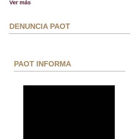
Ver más
DENUNCIA PAOT
PAOT INFORMA