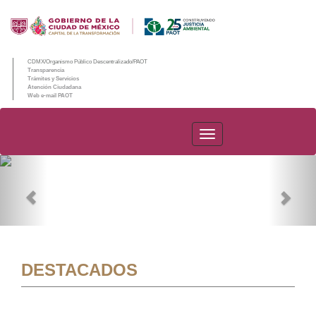
CDMX/Organismo Público Descentralizado/PAOT
Transparencia
Trámites y Servicios
Atención Ciudadana
Web e-mail PAOT
PAOT
Previous
Nex
DESTACADOS