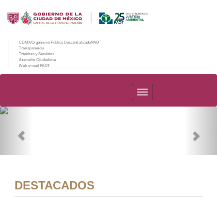
CDMX/Organismo Público Descentralizado/PAOT
Transparencia
Trámites y Servicios
Atención Ciudadana
Web e-mail PAOT
PAOT
Previous
Nex
DESTACADOS