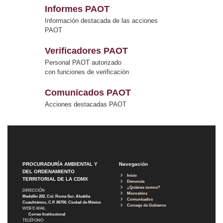
Informes PAOT
Información destacada de las acciones
PAOT
Verificadores PAOT
Personal PAOT autorizado
con funciones de verificación
Comunicados PAOT
Acciones destacadas PAOT
PROCURADURÍA AMBIENTAL Y
Navegación
DEL ORDENAMIENTO
Inicio
TERRITORIAL DE LA CDMX
Denuncia
¿Quiénes somos?
DIRECCIÓN
Micrositios
Medellín 202, Col. Roma Sur, Alcaldía
Comunicados
Cuauhtémoc, C.P. 06700, Ciudad de México
Consejo de Gobierno
WEB E-MAIL
Correo Institucional
TELÉFONO