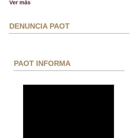
Ver más
DENUNCIA PAOT
PAOT INFORMA