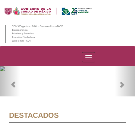
CDMX/Organismo Público Descentralizado/PAOT
Transparencia
Trámites y Servicios
Atención Ciudadana
Web e-mail PAOT
PAOT
Previous
Nex
DESTACADOS