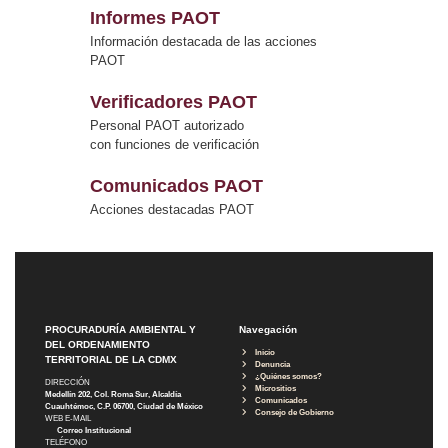
Informes PAOT
Información destacada de las acciones
PAOT
Verificadores PAOT
Personal PAOT autorizado
con funciones de verificación
Comunicados PAOT
Acciones destacadas PAOT
PROCURADURÍA AMBIENTAL Y
Navegación
DEL ORDENAMIENTO
Inicio
TERRITORIAL DE LA CDMX
Denuncia
¿Quiénes somos?
DIRECCIÓN
Micrositios
Medellín 202, Col. Roma Sur, Alcaldía
Comunicados
Cuauhtémoc, C.P. 06700, Ciudad de México
Consejo de Gobierno
WEB E-MAIL
Correo Institucional
TELÉFONO