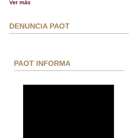
Ver más
DENUNCIA PAOT
PAOT INFORMA