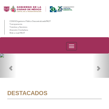
CDMX/Organismo Público Descentralizado/PAOT
Transparencia
Trámites y Servicios
Atención Ciudadana
Web e-mail PAOT
PAOT
Previous
Nex
DESTACADOS