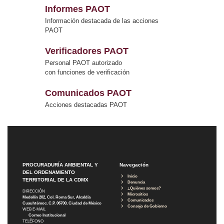
Informes PAOT
Información destacada de las acciones
PAOT
Verificadores PAOT
Personal PAOT autorizado
con funciones de verificación
Comunicados PAOT
Acciones destacadas PAOT
PROCURADURÍA AMBIENTAL Y
Navegación
DEL ORDENAMIENTO
Inicio
TERRITORIAL DE LA CDMX
Denuncia
¿Quiénes somos?
DIRECCIÓN
Micrositios
Medellín 202, Col. Roma Sur, Alcaldía
Comunicados
Cuauhtémoc, C.P. 06700, Ciudad de México
Consejo de Gobierno
WEB E-MAIL
Correo Institucional
TELÉFONO