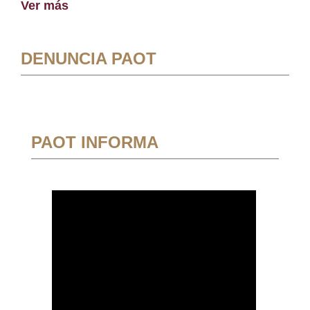
Ver más
DENUNCIA PAOT
PAOT INFORMA