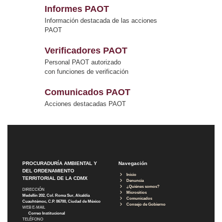
Informes PAOT
Información destacada de las acciones
PAOT
Verificadores PAOT
Personal PAOT autorizado
con funciones de verificación
Comunicados PAOT
Acciones destacadas PAOT
PROCURADURÍA AMBIENTAL Y
Navegación
DEL ORDENAMIENTO
Inicio
TERRITORIAL DE LA CDMX
Denuncia
¿Quiénes somos?
DIRECCIÓN
Micrositios
Medellín 202, Col. Roma Sur, Alcaldía
Comunicados
Cuauhtémoc, C.P. 06700, Ciudad de México
Consejo de Gobierno
WEB E-MAIL
Correo Institucional
TELÉFONO