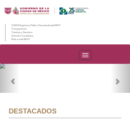
CDMX/Organismo Público Descentralizado/PAOT
Transparencia
Trámites y Servicios
Atención Ciudadana
Web e-mail PAOT
PAOT
Previous
Nex
DESTACADOS