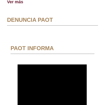
Ver más
DENUNCIA PAOT
PAOT INFORMA