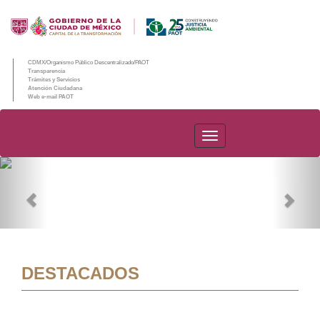
CDMX/Organismo Público Descentralizado/PAOT
Transparencia
Trámites y Servicios
Atención Ciudadana
Web e-mail PAOT
PAOT
Previous
Nex
DESTACADOS