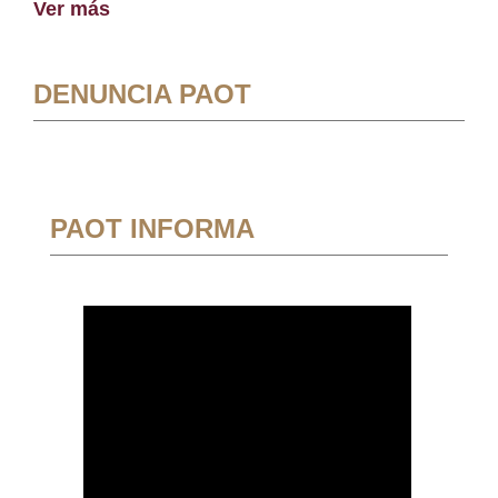
Ver más
DENUNCIA PAOT
PAOT INFORMA