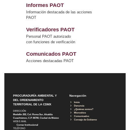
Informes PAOT
Información destacada de las acciones
PAOT
Verificadores PAOT
Personal PAOT autorizado
con funciones de verificación
Comunicados PAOT
Acciones destacadas PAOT
PROCURADURÍA AMBIENTAL Y
Navegación
DEL ORDENAMIENTO
Inicio
TERRITORIAL DE LA CDMX
Denuncia
¿Quiénes somos?
DIRECCIÓN
Micrositios
Medellín 202, Col. Roma Sur, Alcaldía
Comunicados
Cuauhtémoc, C.P. 06700, Ciudad de México
Consejo de Gobierno
WEB E-MAIL
Correo Institucional
TELÉFONO