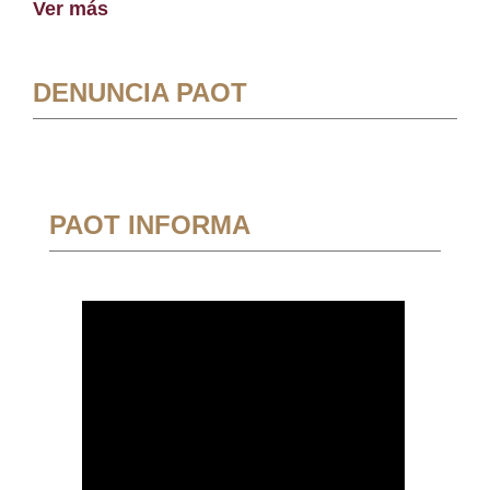
Ver más
DENUNCIA PAOT
PAOT INFORMA