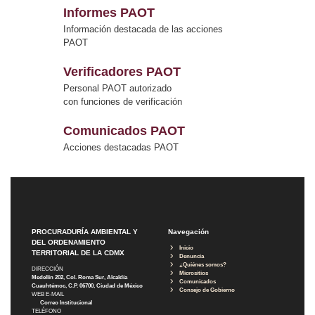
Informes PAOT
Información destacada de las acciones
PAOT
Verificadores PAOT
Personal PAOT autorizado
con funciones de verificación
Comunicados PAOT
Acciones destacadas PAOT
PROCURADURÍA AMBIENTAL Y
Navegación
DEL ORDENAMIENTO
Inicio
TERRITORIAL DE LA CDMX
Denuncia
¿Quiénes somos?
DIRECCIÓN
Micrositios
Medellín 202, Col. Roma Sur, Alcaldía
Comunicados
Cuauhtémoc, C.P. 06700, Ciudad de México
Consejo de Gobierno
WEB E-MAIL
Correo Institucional
TELÉFONO