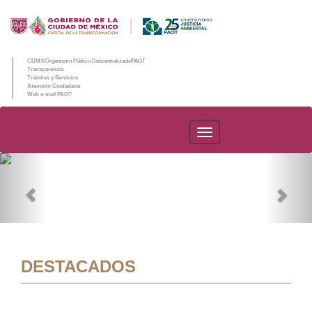
CDMX/Organismo Público Descentralizado/PAOT
Transparencia
Trámites y Servicios
Atención Ciudadana
Web e-mail PAOT
PAOT
Previous
Nex
DESTACADOS