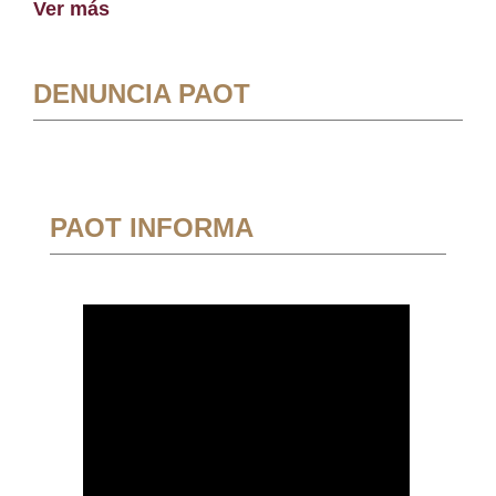
Ver más
DENUNCIA PAOT
PAOT INFORMA