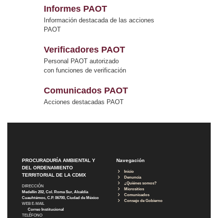
Informes PAOT
Información destacada de las acciones
PAOT
Verificadores PAOT
Personal PAOT autorizado
con funciones de verificación
Comunicados PAOT
Acciones destacadas PAOT
PROCURADURÍA AMBIENTAL Y
Navegación
DEL ORDENAMIENTO
Inicio
TERRITORIAL DE LA CDMX
Denuncia
¿Quiénes somos?
DIRECCIÓN
Micrositios
Medellín 202, Col. Roma Sur, Alcaldía
Comunicados
Cuauhtémoc, C.P. 06700, Ciudad de México
Consejo de Gobierno
WEB E-MAIL
Correo Institucional
TELÉFONO