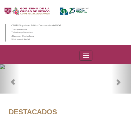
CDMX/Organismo Público Descentralizado/PAOT
Transparencia
Trámites y Servicios
Atención Ciudadana
Web e-mail PAOT
PAOT
Previous
Nex
DESTACADOS