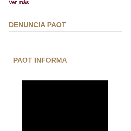
Ver más
DENUNCIA PAOT
PAOT INFORMA