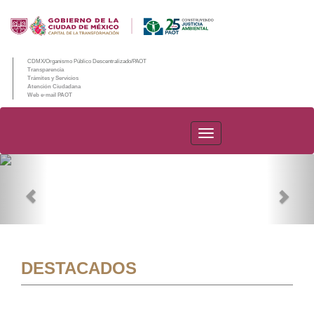
CDMX/Organismo Público Descentralizado/PAOT
Transparencia
Trámites y Servicios
Atención Ciudadana
Web e-mail PAOT
PAOT
Previous
Nex
DESTACADOS