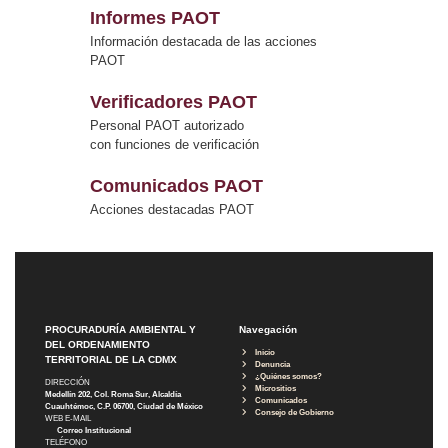
Informes PAOT
Información destacada de las acciones
PAOT
Verificadores PAOT
Personal PAOT autorizado
con funciones de verificación
Comunicados PAOT
Acciones destacadas PAOT
PROCURADURÍA AMBIENTAL Y
Navegación
DEL ORDENAMIENTO
Inicio
TERRITORIAL DE LA CDMX
Denuncia
¿Quiénes somos?
DIRECCIÓN
Micrositios
Medellín 202, Col. Roma Sur, Alcaldía
Comunicados
Cuauhtémoc, C.P. 06700, Ciudad de México
Consejo de Gobierno
WEB E-MAIL
Correo Institucional
TELÉFONO