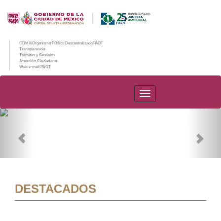
CDMX/Organismo Público Descentralizado/PAOT
Transparencia
Trámites y Servicios
Atención Ciudadana
Web e-mail PAOT
PAOT
Previous
Nex
DESTACADOS