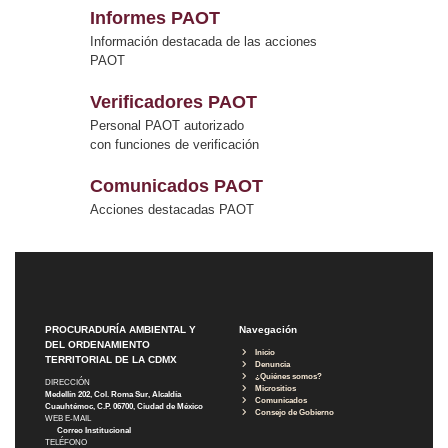
Informes PAOT
Información destacada de las acciones
PAOT
Verificadores PAOT
Personal PAOT autorizado
con funciones de verificación
Comunicados PAOT
Acciones destacadas PAOT
PROCURADURÍA AMBIENTAL Y
Navegación
DEL ORDENAMIENTO
Inicio
TERRITORIAL DE LA CDMX
Denuncia
¿Quiénes somos?
DIRECCIÓN
Micrositios
Medellín 202, Col. Roma Sur, Alcaldía
Comunicados
Cuauhtémoc, C.P. 06700, Ciudad de México
Consejo de Gobierno
WEB E-MAIL
Correo Institucional
TELÉFONO