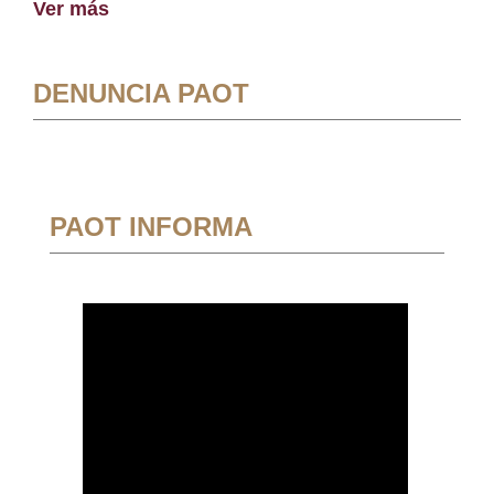
Ver más
DENUNCIA PAOT
PAOT INFORMA