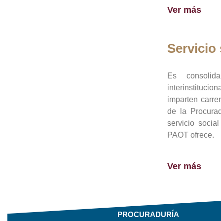
Ver más
Servicio 
Es consolid
interinstituci
imparten carre
de la Procura
servicio socia
PAOT ofrece.
Ver más
PROCURADURÍA