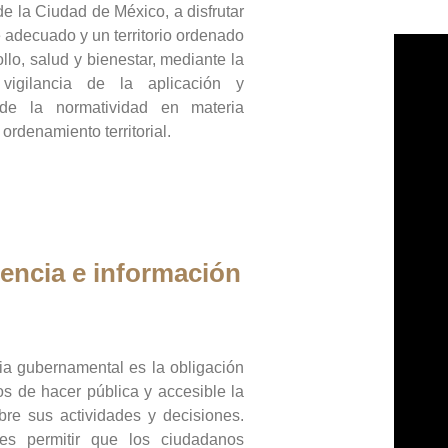
de la Ciudad de México, a disfrutar
 adecuado y un territorio ordenado
llo, salud y bienestar, mediante la
vigilancia de la aplicación y
 de la normatividad en materia
 ordenamiento territorial.
encia e información
ia gubernamental es la obligación
os de hacer pública y accesible la
bre sus actividades y decisiones.
es permitir que los ciudadanos