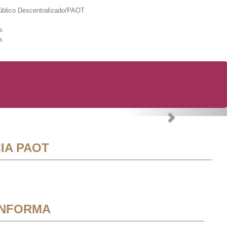
lico Descentralizado/PAOT
s
a
Next
IA PAOT
INFORMA