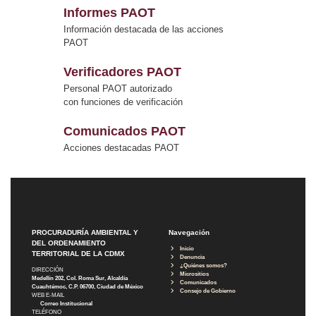
Informes PAOT
Información destacada de las acciones
PAOT
Verificadores PAOT
Personal PAOT autorizado
con funciones de verificación
Comunicados PAOT
Acciones destacadas PAOT
PROCURADURÍA AMBIENTAL Y
Navegación
DEL ORDENAMIENTO
Inicio
TERRITORIAL DE LA CDMX
Denuncia
¿Quiénes somos?
DIRECCIÓN
Micrositios
Medellín 202, Col. Roma Sur, Alcaldía
Comunicados
Cuauhtémoc, C.P. 06700, Ciudad de México
Consejo de Gobierno
WEB E-MAIL
Correo Institucional
TELÉFONO