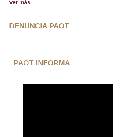
Ver más
DENUNCIA PAOT
PAOT INFORMA