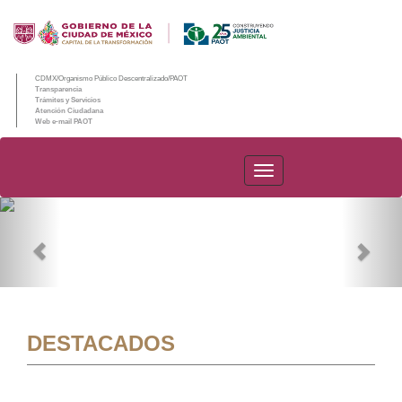
CDMX/Organismo Público Descentralizado/PAOT
Transparencia
Trámites y Servicios
Atención Ciudadana
Web e-mail PAOT
PAOT
Previous
Nex
DESTACADOS