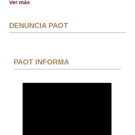
Ver más
DENUNCIA PAOT
PAOT INFORMA