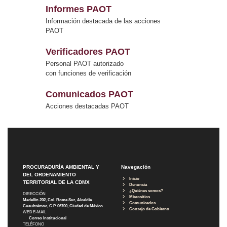
Informes PAOT
Información destacada de las acciones
PAOT
Verificadores PAOT
Personal PAOT autorizado
con funciones de verificación
Comunicados PAOT
Acciones destacadas PAOT
PROCURADURÍA AMBIENTAL Y
Navegación
DEL ORDENAMIENTO
Inicio
TERRITORIAL DE LA CDMX
Denuncia
¿Quiénes somos?
DIRECCIÓN
Micrositios
Medellín 202, Col. Roma Sur, Alcaldía
Comunicados
Cuauhtémoc, C.P. 06700, Ciudad de México
Consejo de Gobierno
WEB E-MAIL
Correo Institucional
TELÉFONO