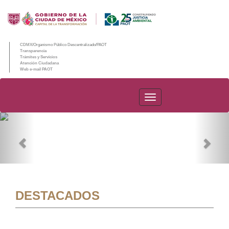
CDMX/Organismo Público Descentralizado/PAOT
Transparencia
Trámites y Servicios
Atención Ciudadana
Web e-mail PAOT
PAOT
Previous
Nex
DESTACADOS