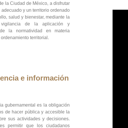
de la Ciudad de México, a disfrutar
 adecuado y un territorio ordenado
llo, salud y bienestar, mediante la
vigilancia de la aplicación y
 de la normatividad en materia
 ordenamiento territorial.
encia e información
ia gubernamental es la obligación
os de hacer pública y accesible la
bre sus actividades y decisiones.
es permitir que los ciudadanos