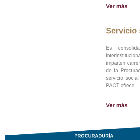
Ver más
Servicio 
Es consolid
interinstituci
imparten carre
de la Procura
servicio socia
PAOT ofrece.
Ver más
PROCURADURÍA