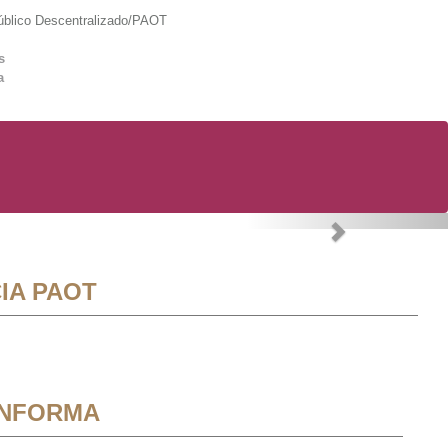
lico Descentralizado/PAOT
s
a
Next
IA PAOT
INFORMA