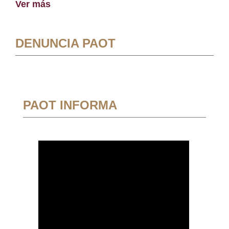
Ver más
DENUNCIA PAOT
PAOT INFORMA