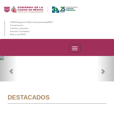
CDMX/Organismo Público Descentralizado/PAOT
Transparencia
Trámites y Servicios
Atención Ciudadana
Web e-mail PAOT
PAOT
Previous
Nex
DESTACADOS