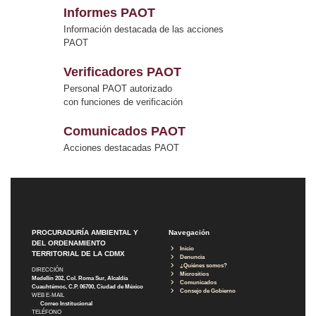
Informes PAOT
Información destacada de las acciones
PAOT
Verificadores PAOT
Personal PAOT autorizado
con funciones de verificación
Comunicados PAOT
Acciones destacadas PAOT
PROCURADURÍA AMBIENTAL Y
Navegación
DEL ORDENAMIENTO
Inicio
TERRITORIAL DE LA CDMX
Denuncia
¿Quiénes somos?
DIRECCIÓN
Micrositios
Medellín 202, Col. Roma Sur, Alcaldía
Comunicados
Cuauhtémoc, C.P. 06700, Ciudad de México
Consejo de Gobierno
WEB E-MAIL
Correo Institucional
TELÉFONO