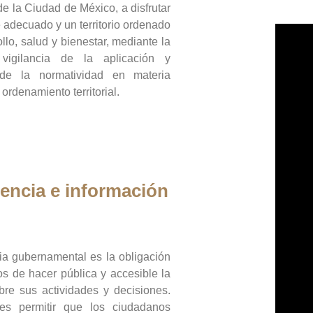
de la Ciudad de México, a disfrutar
 adecuado y un territorio ordenado
llo, salud y bienestar, mediante la
vigilancia de la aplicación y
 de la normatividad en materia
 ordenamiento territorial.
encia e información
ia gubernamental es la obligación
os de hacer pública y accesible la
bre sus actividades y decisiones.
es permitir que los ciudadanos