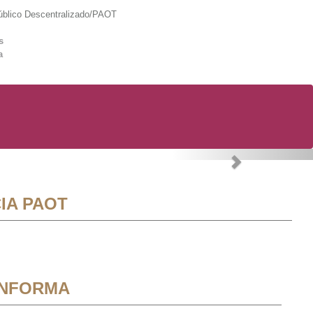
lico Descentralizado/PAOT
s
a
Next
IA PAOT
INFORMA