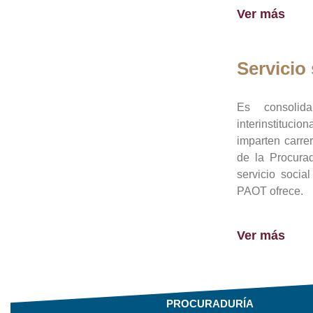
Ver más
Servicio 
Es consolid
interinstituci
imparten carre
de la Procura
servicio socia
PAOT ofrece.
Ver más
PROCURADURÍA