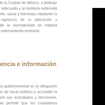
de la Ciudad de México, a disfrutar
 adecuado y un territorio ordenado
llo, salud y bienestar, mediante la
vigilancia de la aplicación y
 de la normatividad en materia
 ordenamiento territorial.
encia e información
ia gubernamental es la obligación
os de hacer pública y accesible la
bre sus actividades y decisiones.
es permitir que los ciudadanos