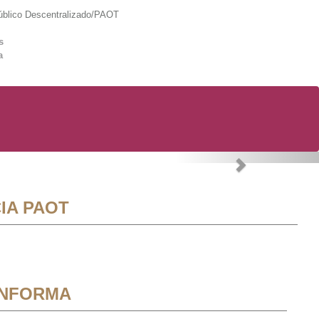
lico Descentralizado/PAOT
s
a
Next
IA PAOT
INFORMA