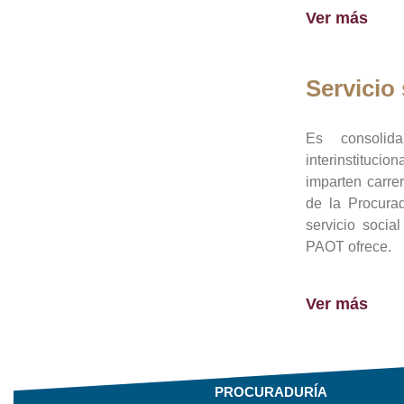
Ver más
Servicio 
Es consolid
interinstituci
imparten carre
de la Procura
servicio socia
PAOT ofrece.
Ver más
PROCURADURÍA