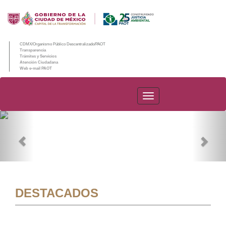
CDMX/Organismo Público Descentralizado/PAOT
Transparencia
Trámites y Servicios
Atención Ciudadana
Web e-mail PAOT
PAOT
Previous
Nex
DESTACADOS