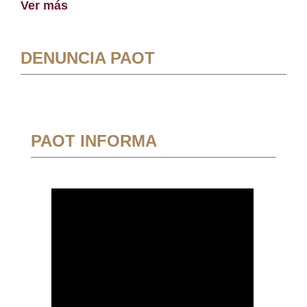
Ver más
DENUNCIA PAOT
PAOT INFORMA