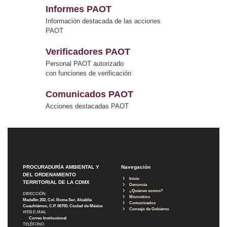
Informes PAOT
Información destacada de las acciones
PAOT
Verificadores PAOT
Personal PAOT autorizado
con funciones de verificación
Comunicados PAOT
Acciones destacadas PAOT
PROCURADURÍA AMBIENTAL Y
Navegación
DEL ORDENAMIENTO
Inicio
TERRITORIAL DE LA CDMX
Denuncia
¿Quiénes somos?
DIRECCIÓN
Micrositios
Medellín 202, Col. Roma Sur, Alcaldía
Comunicados
Cuauhtémoc, C.P. 06700, Ciudad de México
Consejo de Gobierno
WEB E-MAIL
Correo Institucional
TELÉFONO