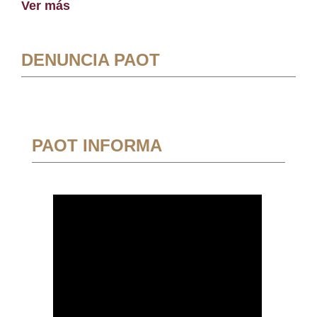
Ver más
DENUNCIA PAOT
PAOT INFORMA