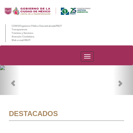
CDMX/Organismo Público Descentralizado/PAOT
Transparencia
Trámites y Servicios
Atención Ciudadana
Web e-mail PAOT
PAOT
Previous
Nex
DESTACADOS