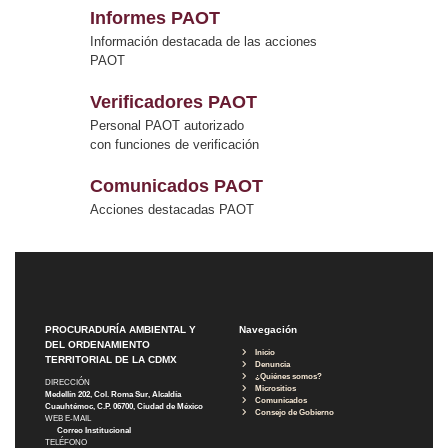
Informes PAOT
Información destacada de las acciones
PAOT
Verificadores PAOT
Personal PAOT autorizado
con funciones de verificación
Comunicados PAOT
Acciones destacadas PAOT
PROCURADURÍA AMBIENTAL Y
Navegación
DEL ORDENAMIENTO
Inicio
TERRITORIAL DE LA CDMX
Denuncia
¿Quiénes somos?
DIRECCIÓN
Micrositios
Medellín 202, Col. Roma Sur, Alcaldía
Comunicados
Cuauhtémoc, C.P. 06700, Ciudad de México
Consejo de Gobierno
WEB E-MAIL
Correo Institucional
TELÉFONO