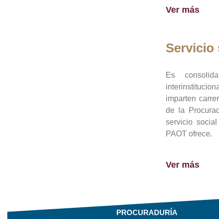
Ver más
Servicio 
Es consolid
interinstituci
imparten carre
de la Procura
servicio socia
PAOT ofrece.
Ver más
PROCURADURÍA