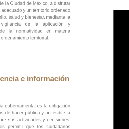
de la Ciudad de México, a disfrutar
 adecuado y un territorio ordenado
llo, salud y bienestar, mediante la
vigilancia de la aplicación y
 de la normatividad en materia
 ordenamiento territorial.
encia e información
ia gubernamental es la obligación
os de hacer pública y accesible la
bre sus actividades y decisiones.
es permitir que los ciudadanos