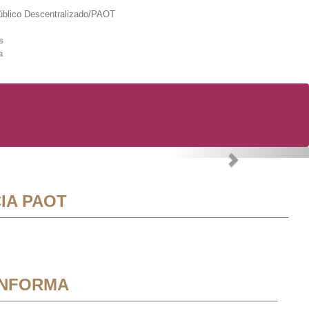
lico Descentralizado/PAOT
s
a
Next
IA PAOT
INFORMA