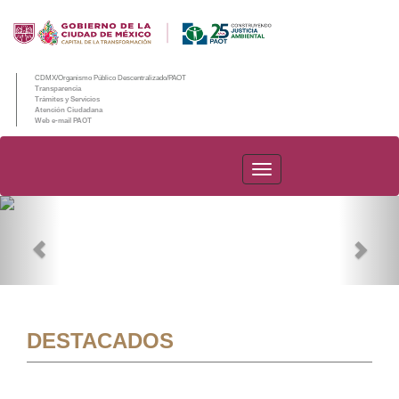
CDMX/Organismo Público Descentralizado/PAOT
Transparencia
Trámites y Servicios
Atención Ciudadana
Web e-mail PAOT
PAOT
Previous
Nex
DESTACADOS