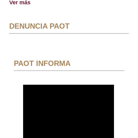
Ver más
DENUNCIA PAOT
PAOT INFORMA