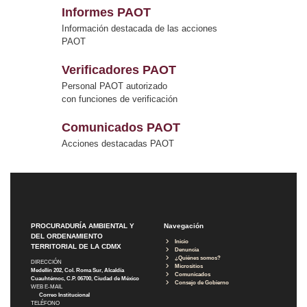
Informes PAOT
Información destacada de las acciones
PAOT
Verificadores PAOT
Personal PAOT autorizado
con funciones de verificación
Comunicados PAOT
Acciones destacadas PAOT
PROCURADURÍA AMBIENTAL Y
Navegación
DEL ORDENAMIENTO
Inicio
TERRITORIAL DE LA CDMX
Denuncia
¿Quiénes somos?
DIRECCIÓN
Micrositios
Medellín 202, Col. Roma Sur, Alcaldía
Comunicados
Cuauhtémoc, C.P. 06700, Ciudad de México
Consejo de Gobierno
WEB E-MAIL
Correo Institucional
TELÉFONO