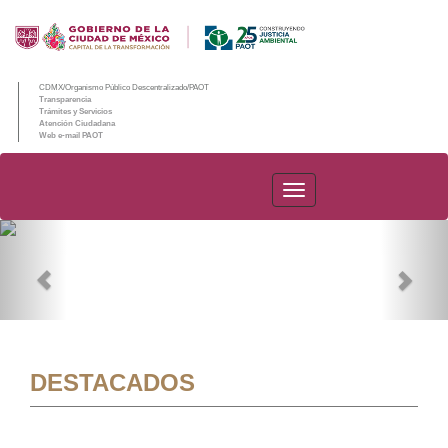
CDMX/Organismo Público Descentralizado/PAOT
Transparencia
Trámites y Servicios
Atención Ciudadana
Web e-mail PAOT
PAOT
Previous
Nex
DESTACADOS