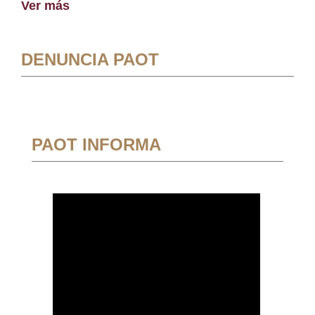
Ver más
DENUNCIA PAOT
PAOT INFORMA