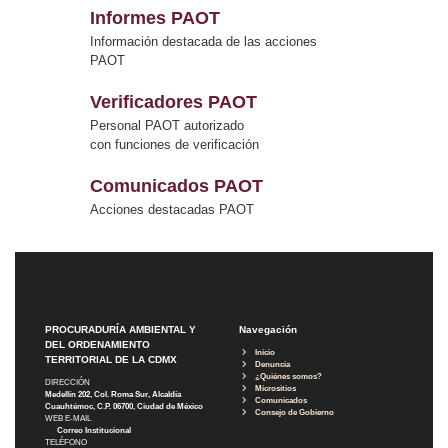
Informes PAOT
Información destacada de las acciones
PAOT
Verificadores PAOT
Personal PAOT autorizado
con funciones de verificación
Comunicados PAOT
Acciones destacadas PAOT
PROCURADURÍA AMBIENTAL Y
Navegación
DEL ORDENAMIENTO
Inicio
TERRITORIAL DE LA CDMX
Denuncia
¿Quiénes somos?
DIRECCIÓN
Micrositios
Medellín 202, Col. Roma Sur, Alcaldía
Comunicados
Cuauhtémoc, C.P. 06700, Ciudad de México
Consejo de Gobierno
WEB E-MAIL
Correo Institucional
TELÉFONO